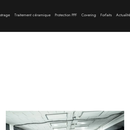
ustrage
Traitement céramique
Protection PPF
Covering
Forfaits
Actualit
énovation esthétique automobi