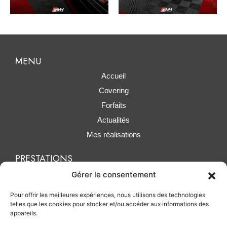
MENU
Accueil
Covering
Forfaits
Actualités
Mes réalisations
PRESTATIONS
Polissage / lustrage
Gérer le consentement
Traitement céramique
Pour offrir les meilleures expériences, nous utilisons des technologies
Protection PPF
telles que les cookies pour stocker et/ou accéder aux informations des
appareils.