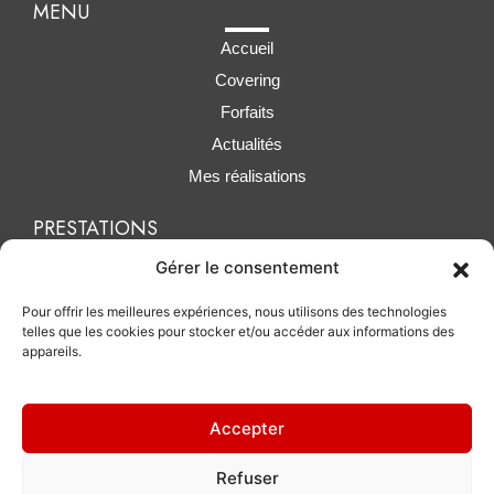
MENU
Accueil
Covering
Forfaits
Actualités
Mes réalisations
PRESTATIONS
Polissage / lustrage
Gérer le consentement
Traitement céramique
Pour offrir les meilleures expériences, nous utilisons des technologies
Protection PPF
telles que les cookies pour stocker et/ou accéder aux informations des
appareils.
Accepter
Refuser
MH DETAILING