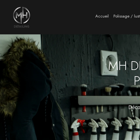
Accueil
Polissage / lus
MH DE
P
Décou