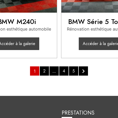
BMW M240i
BMW Série 5 To
on esthétique automobile
Rénovation esthétique a
Accéder à la galerie
Accéder à la galeri
2
4
5
1
…
PRESTATIONS