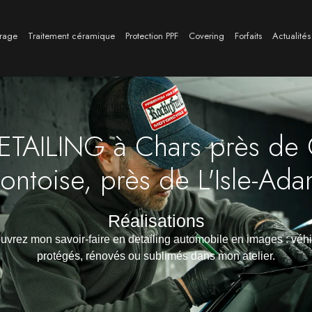
trage
Traitement céramique
Protection PPF
Covering
Forfaits
Actualités
TAILING à Chars près de 
ontoise, près de L'Isle-Ad
Réalisations
vrez mon savoir-faire en detailing automobile en images : véh
protégés, rénovés ou sublimés dans mon atelier.