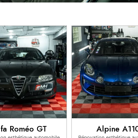
lfa Roméo GT
Alpine A11
on esthétique automobile
Rénovation esthétique a