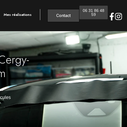
06 31 86 48
Mes réalisations
59
Contact
Cergy-
am
icules