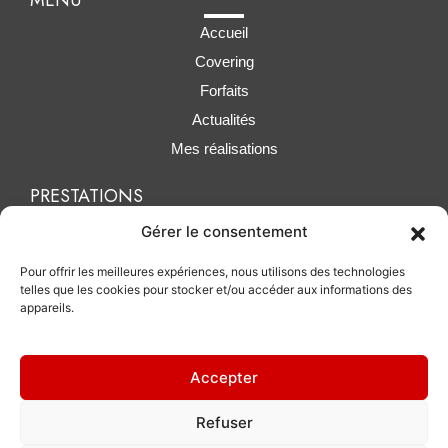
Accueil
Covering
Forfaits
Actualités
Mes réalisations
PRESTATIONS
Polissage / lustrage
Gérer le consentement
Traitement céramique
Pour offrir les meilleures expériences, nous utilisons des technologies
Protection PPF
telles que les cookies pour stocker et/ou accéder aux informations des
appareils.
Accepter
Refuser
MH DETAILING